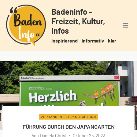
Zum
Badeninfo -
Inhalt
Freizeit, Kultur,
springen
Infos
Inspirierend - informativ - klar
VERGANGENE VERANSTALTUNG
FÜHRUNG DURCH DEN JAPANGARTEN
Von
Daniela Christ
Oktober 25, 2023