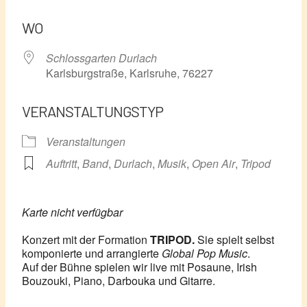
ICS herunterladen
Google Kalender
WO
Schlossgarten Durlach
Karlsburgstraße, Karlsruhe, 76227
VERANSTALTUNGSTYP
Veranstaltungen
Auftritt
,
Band
,
Durlach
,
Musik
,
Open Air
,
Tripod
Karte nicht verfügbar
Konzert mit der Formation
TRIPOD.
Sie spielt selbst
komponierte und arrangierte
Global Pop Music
.
Auf der Bühne spielen wir live mit Posaune, Irish
Bouzouki, Piano, Darbouka und Gitarre.