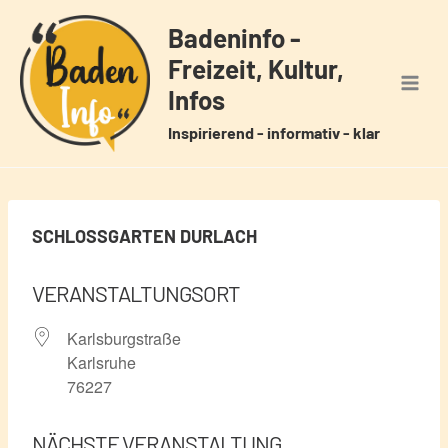
Zum
Badeninfo -
Inhalt
Freizeit, Kultur,
springen
Infos
Inspirierend - informativ - klar
SCHLOSSGARTEN DURLACH
VERANSTALTUNGSORT
Karlsburgstraße
Karlsruhe
76227
NÄCHSTE VERANSTALTUNG