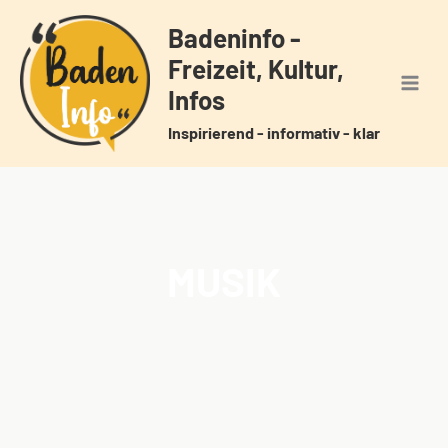
Zum
Badeninfo -
Inhalt
Freizeit, Kultur,
springen
Infos
Inspirierend - informativ - klar
MUSIK
Home
Veranstaltungen
Schlagwörter
Musik
/
/
/