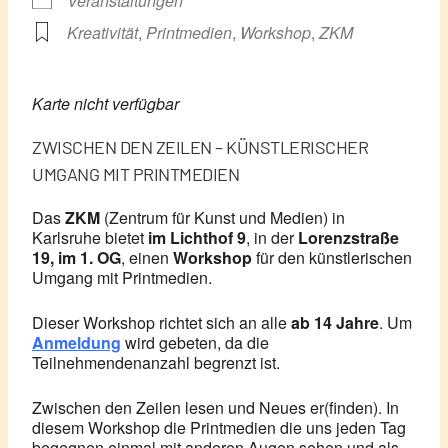
Veranstaltungen
Kreativität
,
Printmedien
,
Workshop
,
ZKM
Karte nicht verfügbar
ZWISCHEN DEN ZEILEN – KÜNSTLERISCHER
UMGANG MIT PRINTMEDIEN
Das
ZKM
(Zentrum für Kunst und Medien) in
Karlsruhe bietet
im Lichthof 9
, in der
Lorenzstraße
19, im 1. OG
, einen
Workshop
für den künstlerischen
Umgang mit Printmedien.
Dieser Workshop richtet sich an alle
ab 14 Jahre
. Um
Anmeldung
wird gebeten, da die
Teilnehmendenanzahl begrenzt ist.
Zwischen den Zeilen lesen und Neues er(finden). In
diesem Workshop die Printmedien die uns jeden Tag
begegnen einmal mit anderen Augen sehen und als