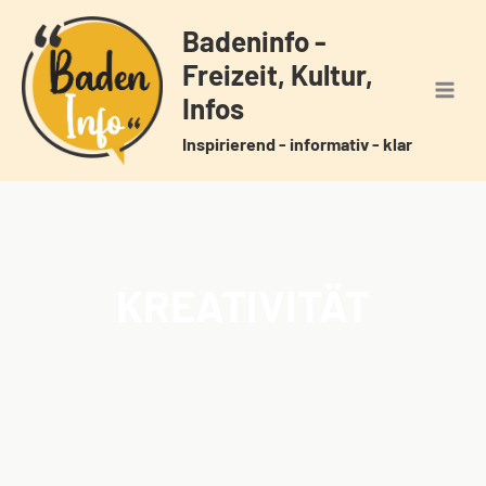
Zum
Badeninfo -
Inhalt
Freizeit, Kultur,
springen
Infos
Inspirierend - informativ - klar
KREATIVITÄT
Home
Veranstaltungen
Schlagwörter
Kreativität
/
/
/