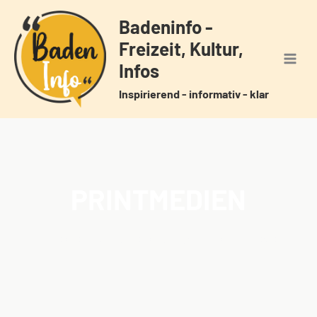
Zum
Badeninfo -
Inhalt
Freizeit, Kultur,
springen
Infos
Inspirierend - informativ - klar
PRINTMEDIEN
Home
Veranstaltungen
Schlagwörter
Printmedien
/
/
/