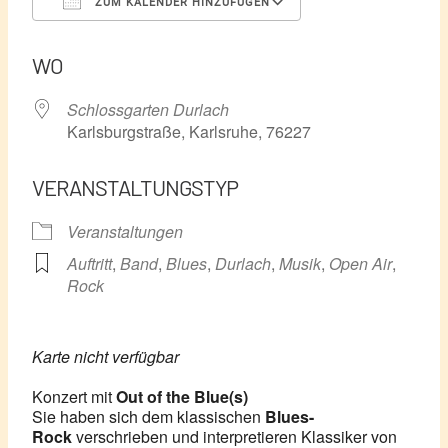
ZUM KALENDER HINZUFÜGEN
ICS herunterladen
Google Kalender
WO
Schlossgarten Durlach
Karlsburgstraße, Karlsruhe, 76227
VERANSTALTUNGSTYP
Veranstaltungen
Auftritt
,
Band
,
Blues
,
Durlach
,
Musik
,
Open Air
,
Rock
Karte nicht verfügbar
Konzert mit
Out of the Blue(s)
Sie haben sich dem klassischen
Blues-
Rock
verschrieben und interpretieren Klassiker von