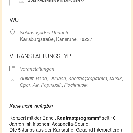
ZUM KALENDER HINZUFÜGEN
ICS herunterladen
Google Kalender
WO
Schlossgarten Durlach
Karlsburgstraße, Karlsruhe, 76227
VERANSTALTUNGSTYP
Veranstaltungen
Auftritt
,
Band
,
Durlach
,
Kontrastprogramm
,
Musik
,
Open Air
,
Popmusik
,
Rockmusik
Karte nicht verfügbar
Konzert mit der Band „
Kontrastprogramm
“ seit 10
Jahren mit frischem Acappella-Sound.
Die 5 Jungs aus der Karlsruher Gegend interpretieren