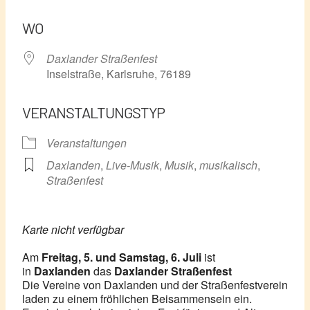
ICS herunterladen
Google Kalender
WO
Daxlander Straßenfest
Inselstraße, Karlsruhe, 76189
VERANSTALTUNGSTYP
Veranstaltungen
Daxlanden
,
Live-Musik
,
Musik
,
musikalisch
,
Straßenfest
Karte nicht verfügbar
Am
Freitag,
5. und Samstag, 6. Juli
ist
in
Daxlanden
das
Daxlander Straßenfest
Die Vereine von Daxlanden und der Straßenfestverein
laden zu einem fröhlichen Beisammensein ein.