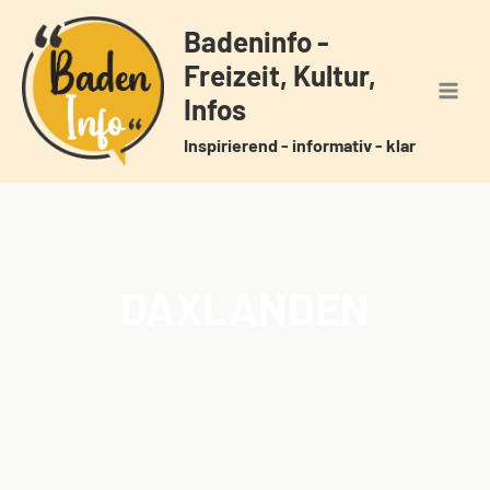
Zum
Badeninfo -
Inhalt
Freizeit, Kultur,
springen
Infos
Inspirierend - informativ - klar
DAXLANDEN
Home
Veranstaltungen
Schlagwörter
Daxlanden
/
/
/