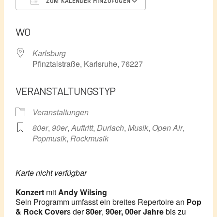
ZUM KALENDER HINZUFÜGEN
ICS herunterladen
Google Kalender
WO
Karlsburg
Pfinztalstraße, Karlsruhe, 76227
VERANSTALTUNGSTYP
Veranstaltungen
80er
,
90er
,
Auftritt
,
Durlach
,
Musik
,
Open Air
,
Popmusik
,
Rockmusik
Karte nicht verfügbar
Konzert
mit
Andy Wilsing
Sein Programm umfasst ein breites Repertoire an
Pop
& Rock Cover
s der
80er
,
90er, 00er Jahre
bis zu