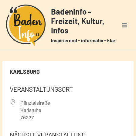
Zum
Badeninfo -
Inhalt
Freizeit, Kultur,
springen
Infos
Inspirierend - informativ - klar
KARLSBURG
VERANSTALTUNGSORT
Pfinztalstraße
Karlsruhe
76227
NÄCHSTE VERANSTALTUNG