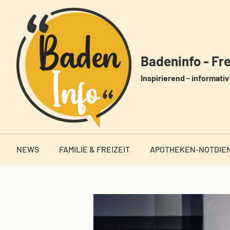
Zum
Inhalt
springen
Badeninfo - Frei
Inspirierend - informativ 
NEWS
FAMILIE & FREIZEIT
APOTHEKEN-NOTDIE