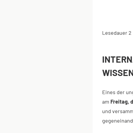
Lesedauer
2
INTER
WISSE
Eines der u
am
Freitag, d
und versamm
gegeneinand