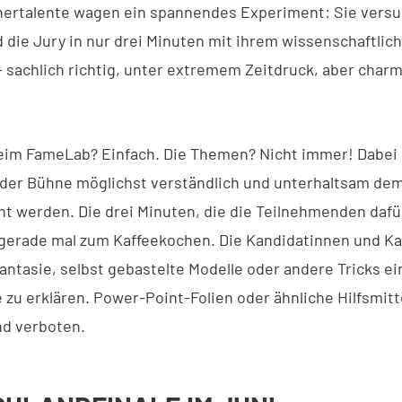
ertalente wagen ein spannendes Experiment: Sie vers
 die Jury in nur drei Minuten mit ihrem wissenschaftli
 sachlich richtig, unter extremem Zeitdruck, aber char
eim FameLab? Einfach. Die Themen? Nicht immer! Dabei s
 der Bühne möglichst verständlich und unterhaltsam de
t werden. Die drei Minuten, die die Teilnehmenden dafü
 gerade mal zum Kaffeekochen. Die Kandidatinnen und K
antasie, selbst gebastelte Modelle oder andere Tricks ei
 zu erklären. Power-Point-Folien oder ähnliche Hilfsmit
nd verboten.