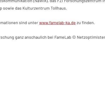
skommunikation (NaWik), das FZI Forschungszentrum In
p sowie das Kulturzentrum Tollhaus.
rmationen sind unter
www.famelab-ka.de
zu finden.
Forschung ganz anschaulich bei FameLab © Netzoptimiste