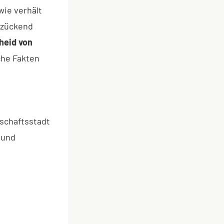
wie verhält
ntzückend
heid von
che Fakten
nschaftsstadt
 und