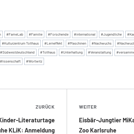
:
n
#
FameLab
#
Familie
#
Forschende
#
international
#
Jugendliche
#
Ka
#
Kulturzentrum Tollhaus
#
Lerneffekt
#
Maschinen
#
Nachwuchs
#
Nachwuch
#
Südwestdeutschland
#
Tollhaus
#
Unterhaltung
#
Veranstaltung
#
versamme
Wissenschaft
#
Wortwitz
TRAGSNAVIGATI
ZURÜCK
WEITER
 Kinder-Literaturtage
Eisbär-Jungtier MiK
uhe KLiK: Anmeldung
Zoo Karlsruhe