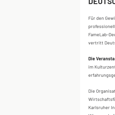
DEUTSC
Für den Gewi
professionel
FameLab-Deut
vertritt Deu
Die Veranstal
im Kulturzent
erfahrungsgem
Die Organisa
Wirtschaftsf
Karlsruher In