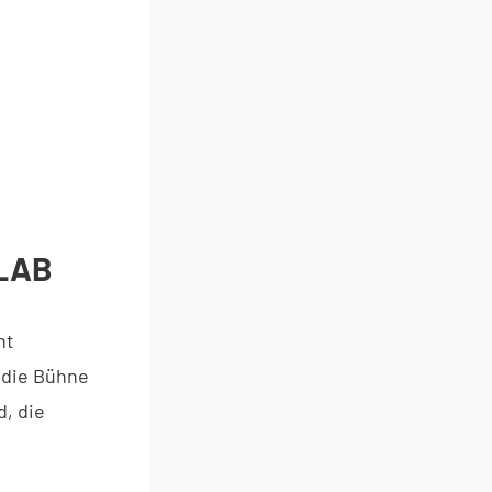
LAB
ht
 die Bühne
, die