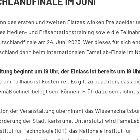
HLANDFINALE IM JUNI
nn des ersten und zweiten Platzes winken Preisgelder u
les Medien- und Präsentationstraining sowie die Teilna
schlandfinale am 24. Juni 2025. Wer dieses für sich en
tschland dann beim internationalen FameLab-Finale im 
tung beginnt um 19 Uhr, der Einlass ist bereits um 18 Uh
rum Tollhaus ist kostenfrei. Es gilt zu beachten, dass di
äß schnell belegt sein können. Früh da zu sein, lohnt si
tion der Veranstaltung übernimmt das Wissenschaftsbür
örderung der Stadt Karlsruhe. Unterstützt wird FameLab
stitut für Technologie (KIT), das Nationale Institut für