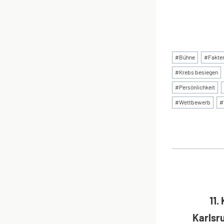
Schlagworte
#
Bühne
#
Fakte
#
Krebs besiegen
#
Persönlichkeit
#
Wettbewerb
#
BEI
11.
Karlsr