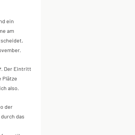
nd ein
hme am
tscheidet,
November.
r
. Der Eintritt
e Plätze
ch also.
o der
 durch das