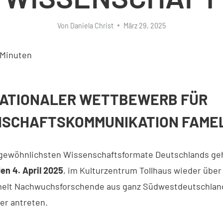
Von
Daniela Christ
März 29, 2025
Minuten
NATIONALER WETTBEWERB FÜR
NSCHAFTSKOMMUNIKATION FAME
ngewöhnlichsten Wissenschaftsformate Deutschlands ge
en 4. April 2025
, im Kulturzentrum Tollhaus wieder über
elt Nachwuchsforschende aus ganz Südwestdeutschland
er antreten.