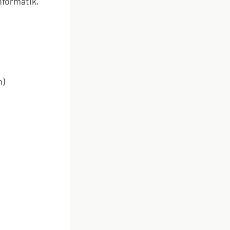
formatik,
n)