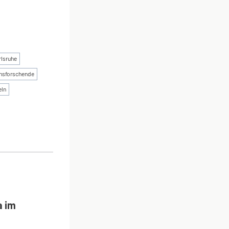
rlsruhe
sforschende
ln
ON
a im