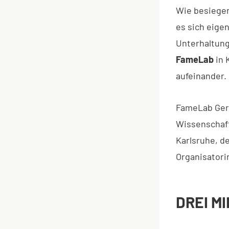
Wie besiegen
es sich eige
Unterhaltung
FameLab
in 
aufeinander.
FameLab Ger
Wissenschaft
Karlsruhe, de
Organisatori
DREI M