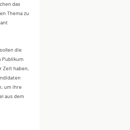
uchen das
chen Thema zu
mant
ollen die
m Publikum
r Zeit haben,
andidaten
n, um ihre
tel aus dem