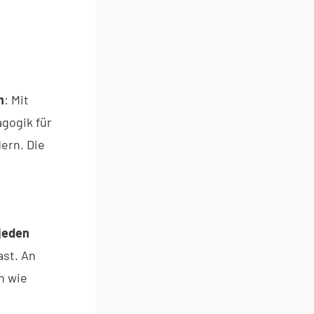
h
: Mit
gogik für
ern. Die
,
jeden
st. An
n wie