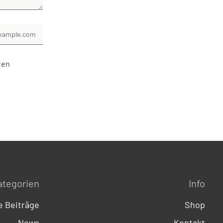
ten
ategorien
Info
 Beiträge
Shop
News
Kontakt