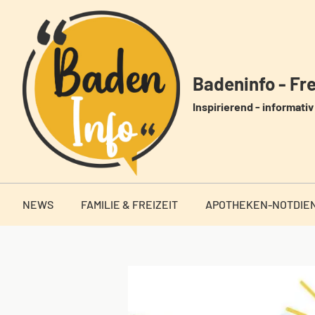
Zum
Inhalt
springen
Badeninfo - Frei
Inspirierend - informativ 
NEWS
FAMILIE & FREIZEIT
APOTHEKEN-NOTDIE