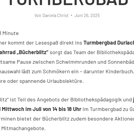
Von
Daniela Christ
Juni 26, 2025
1
Minute
er kommt der Lesespaß direkt ins
Turmbergbad Durlac
ahrrad „Bücherblitz“
sorgt das Team der Bibliothekspäda
altsame Pause zwischen Schwimmrunden und Sonnenbäd
auswahl lädt zum Schmökern ein – darunter Kinderbuch
üre oder spannende Urlaubslektüre.
litz“ ist Teil des Angebots der Bibliothekspädagogik und
 Mittwoch im Juli von 14 bis 18 Uhr
im Turmbergbad zu Ga
rminen bietet der Bücherblitz zudem besondere Aktione
d Mitmachangebote.