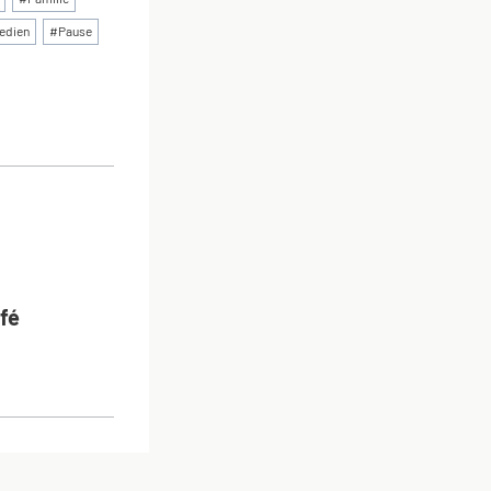
edien
#
Pause
ON
fé