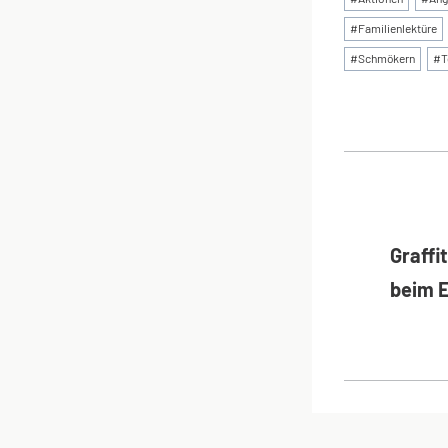
#
Familienlektüre
#
Schmökern
#
T
BEI
Graffi
beim E