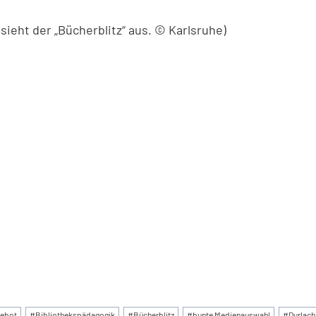
o sieht der „Bücherblitz“ aus. © Karlsruhe)
:
ebot
#
Bibliothekspädagogik
#
Bücherblitz
#
bunte Medienauswahl
#
Durlach