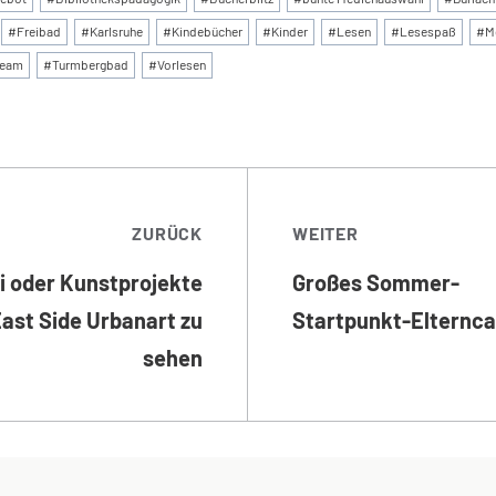
#
Freibad
#
Karlsruhe
#
Kindebücher
#
Kinder
#
Lesen
#
Lesespaß
#
M
eam
#
Turmbergbad
#
Vorlesen
TRAGSNAVIGATI
ZURÜCK
WEITER
ti oder Kunstprojekte
Großes Sommer-
ast Side Urbanart zu
Startpunkt-Elternca
sehen