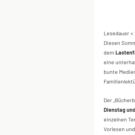
Lesedauer
< 
Diesen Somm
dem
Lastenf
eine unterh
bunte Medien
Familienlekt
Der „Bücherb
Dienstag und
einzelnen Te
Vorlesen un