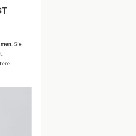
ST
äumen
. Sie
t.
tere