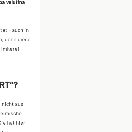
pa velutina
et – auch in
m, denn diese
e Imkerei
RT“?
 nicht aus
heimische
ie hat hier
he