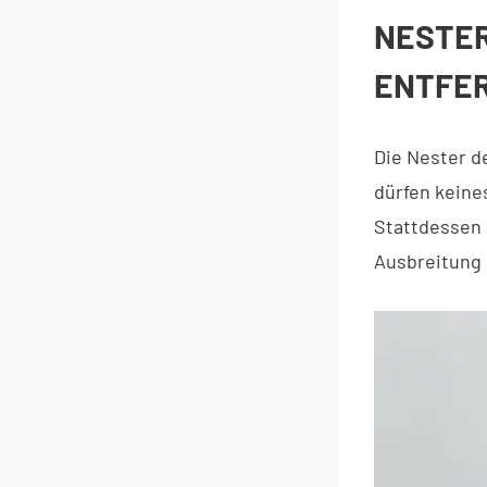
NESTER
ENTFE
Die Nester d
dürfen keines
Stattdessen 
Ausbreitung