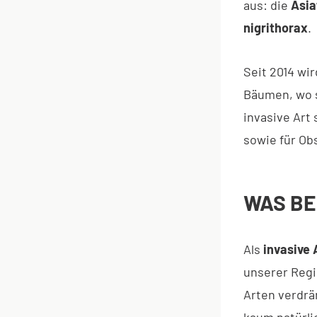
aus: die
Asia
nigrithorax
.
Seit 2014 wi
Bäumen, wo s
invasive Art 
sowie für Ob
WAS BE
Als
invasive 
unserer Regi
Arten verdrä
kaum natürlic