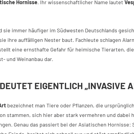
tische Hornisse
. Ihr wissenschaftlicher Name lautet
Ves
rd sie immer häufiger im Südwesten Deutschlands gesicht
ie ihre auffälligen Nester baut. Fachleute schlagen Alar
stellt eine ernsthafte Gefahr für heimische Tierarten, di
st- und Weinanbau dar.
DEUTET EIGENTLICH „INVASIVE A
Art
bezeichnet man Tiere oder Pflanzen, die ursprünglich
on stammen, sich hier aber stark vermehren und dabei 
ngen. Genau das passiert bei der Asiatischen Hornisse: S
he Feinde, breitet sich schnell aus und stört empfindlic