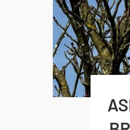
AS
BR