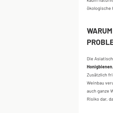
ökologische 
WARUM 
PROBL
Die Asiatisc
Honigbienen
Zusätzlich fr
Weinbau veru
auch ganze W
Risiko dar, 