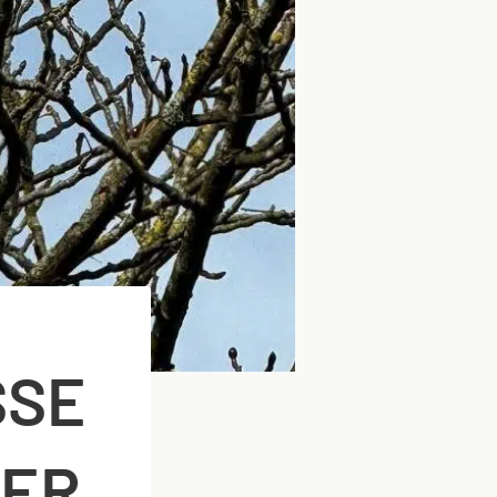
SSE
TER