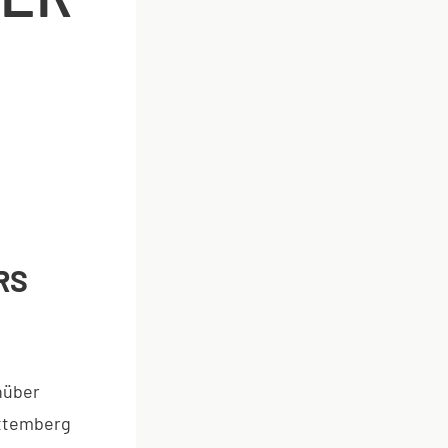
RS
nüber
rttemberg