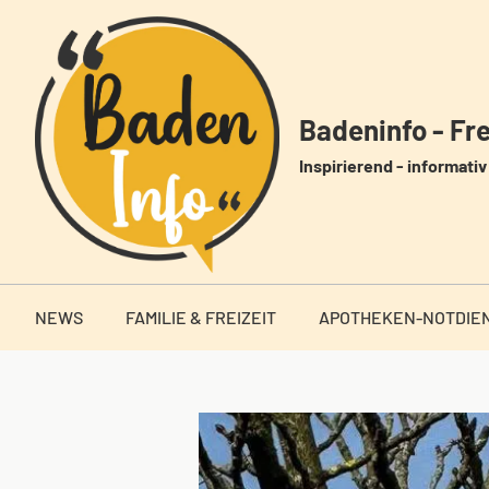
Zum
Inhalt
springen
Badeninfo - Frei
Inspirierend - informativ 
NEWS
FAMILIE & FREIZEIT
APOTHEKEN-NOTDIE