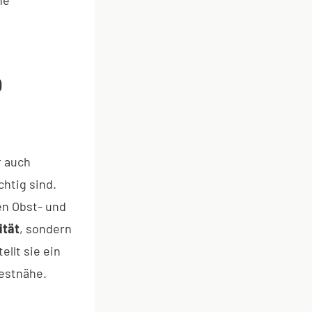
O
r auch
htig sind.
en Obst- und
ität
, sondern
ellt sie ein
Nestnähe.