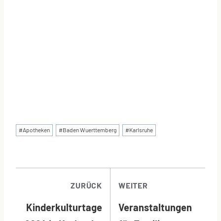
Schlagworte:
#
Apotheken
#
Baden Wuerttemberg
#
Karlsruhe
BEITRAGSNAVI
ZURÜCK
WEITER
Kinderkulturtage
Veranstaltungen