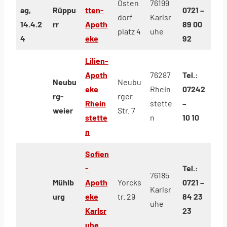
Osten
76199
ag,
Rüppu
tten-
0721 –
dorf-
Karlsr
14.4.2
rr
Apoth
89 00
platz 4
uhe
4
eke
92
Lilien-
Apoth
76287
Tel.:
Neubu
Neubu
eke
Rhein
07242
rg-
rger
Rhein
stette
–
weier
Str. 7
stette
n
10 10
n
Sofien
-
Tel.:
76185
Mühlb
Apoth
Yorcks
0721 –
Karlsr
urg
eke
tr. 29
84 23
uhe
Karlsr
23
uhe