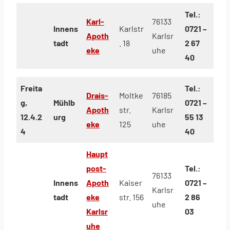
Tel.:
Karl-
76133
Innens
Karlstr
0721 –
Apoth
Karlsr
tadt
. 18
2 67
eke
uhe
40
Freita
Tel.:
Drais-
Moltke
76185
g,
Mühlb
0721 –
Apoth
str.
Karlsr
12.4.2
urg
55 13
eke
125
uhe
4
40
Haupt
post-
Tel.:
76133
Innens
Apoth
Kaiser
0721 –
Karlsr
tadt
eke
str. 156
2 86
uhe
Karlsr
03
uhe