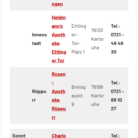
ngen
Heldm
ann’s
Ettling
Tel.:
76133
Innens
Apoth
er-
0721 –
Karlsr
tadt
eke
Tor-
46 46
uhe
Ettling
Platz 1
30
er Tor
Rosen
-
Tel.:
Breisg
76199
Rüppu
Apoth
0721 –
austr.
Karlsr
rr
eke
88 10
9
uhe
Rüppu
27
rr
Sonnt
Charlo
Tel.: