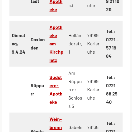
tadt
Apoth
9 21 10
53
uhe
eke
20
Apoth
Tel.:
Dienst
eke
Hollän
76189
Daxlan
0721 –
ag,
am
derstr.
Karlsr
den
57 19
9.4.24
Kirchp
1
uhe
84
latz
Am
Südst
Tel.:
Rüppu
76199
Rüppu
ern-
0721 –
rrer
Karlsr
rr
Apoth
88 25
Schlos
uhe
eke
40
s 5
Wein-
Tel.:
brenn
Gabels
76135
Wests
0721 –