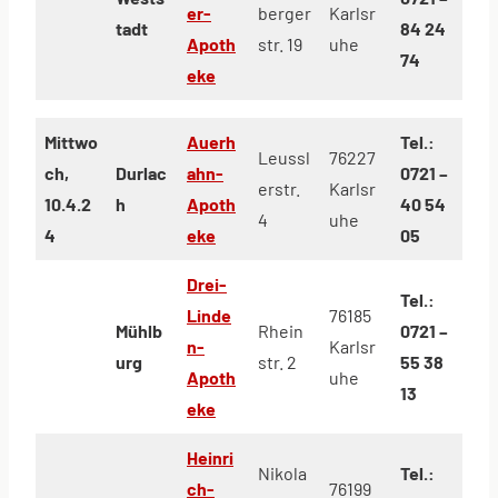
er-
berger
Karlsr
tadt
84 24
Apoth
str. 19
uhe
74
eke
Mittwo
Auerh
Tel.:
Leussl
76227
ch,
Durlac
ahn-
0721 –
erstr.
Karlsr
10.4.2
h
Apoth
40 54
4
uhe
4
eke
05
Drei-
Tel.:
Linde
76185
Mühlb
Rhein
0721 –
n-
Karlsr
urg
str. 2
55 38
Apoth
uhe
13
eke
Heinri
Nikola
Tel.:
ch-
76199