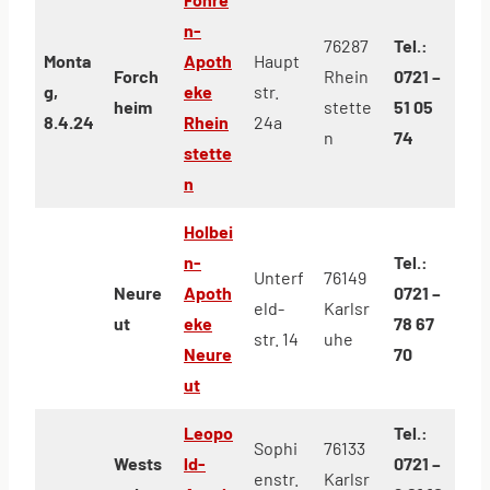
n-
76287
Tel.:
Monta
Apoth
Haupt
Forch
Rhein
0721 –
g,
eke
str.
heim
stette
51 05
8.4.24
Rhein
24a
n
74
stette
n
Holbei
n-
Tel.:
Unterf
76149
Neure
Apoth
0721 –
eld-
Karlsr
ut
eke
78 67
str. 14
uhe
Neure
70
ut
Leopo
Tel.:
Sophi
76133
Wests
ld-
0721 –
enstr.
Karlsr