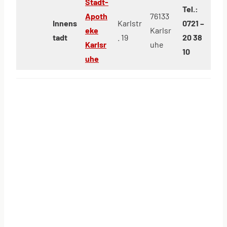
Stadt-
Tel.:
Apoth
76133
Innens
Karlstr
0721 –
eke
Karlsr
tadt
. 19
20 38
Karlsr
uhe
10
uhe