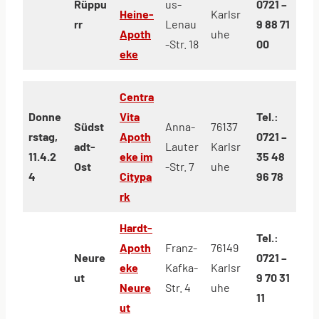
Rüppu
us-
0721 –
Heine-
Karlsr
rr
Lenau
9 88 71
Apoth
uhe
-Str. 18
00
eke
Centra
Donne
Vita
Tel.:
Südst
Anna-
76137
rstag,
Apoth
0721 –
adt-
Lauter
Karlsr
11.4.2
eke im
35 48
Ost
-Str. 7
uhe
4
Citypa
96 78
rk
Hardt-
Tel.:
Apoth
Franz-
76149
Neure
0721 –
eke
Kafka-
Karlsr
ut
9 70 31
Neure
Str. 4
uhe
11
ut