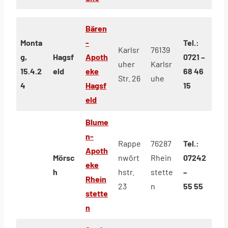
Bären
Monta
-
Tel.:
Karlsr
76139
g,
Hagsf
Apoth
0721 –
uher
Karlsr
15.4.2
eld
eke
68 46
Str. 26
uhe
4
Hagsf
15
eld
Blume
n-
Rappe
76287
Tel.:
Apoth
Mörsc
nwört
Rhein
07242
eke
h
hstr.
stette
–
Rhein
23
n
55 55
stette
n