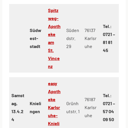
Spitz
weg-
Apoth
Tel.:
Südw
Süden
76137
eke
0721 –
est-
dstr.
Karlsr
am
81 81
stadt
29
uhe
St.
45
Vince
nz
easy
Apoth
Samst
Tel.:
eke
76187
ag,
Knieli
Grünh
0721 –
Karlsr
Karlsr
13.4.2
ngen
utstr. 1
57 04
uhe-
uhe
4
09 50
Knieli