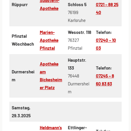
Südstern-
Rüppurr
Schloss 5
0721 – 88 25
Apotheke
76199
40
Karlsruhe
Marien-
Wesostr. 118
Telefon:
Pfinztal
Apotheke
76327
07240 – 10
Wöschbach
Pfinztal
Pfinztal
03
Hauptstr.
Apotheke
133
Telefon:
Durmershei
am
76448
07245 – 8
m
Bickesheim
Durmershei
60 83 83
er Platz
m
Samstag,
29.3.2025
Heldmann’s
Ettlinger-