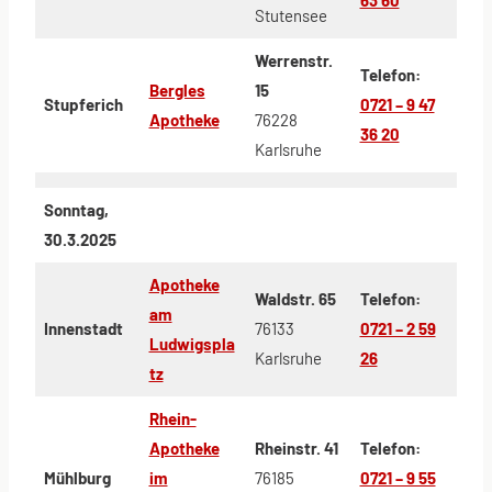
Stutensee
Werrenstr.
Telefon:
Bergles
15
Stupferich
0721 – 9 47
Apotheke
76228
36 20
Karlsruhe
Sonntag,
30.3.2025
Apotheke
Waldstr. 65
Telefon:
am
Innenstadt
76133
0721 – 2 59
Ludwigspla
Karlsruhe
26
tz
Rhein-
Apotheke
Rheinstr. 41
Telefon:
Mühlburg
im
76185
0721 – 9 55