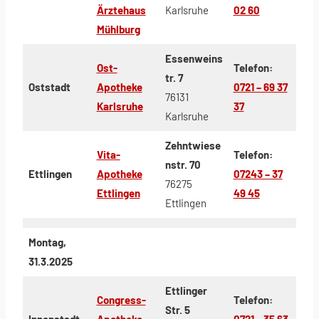
Ärztehaus
Karlsruhe
02 60
Mühlburg
Essenweins
Ost-
Telefon:
tr. 7
Oststadt
Apotheke
0721 – 69 37
76131
Karlsruhe
37
Karlsruhe
Zehntwiese
Vita-
Telefon:
nstr. 70
Ettlingen
Apotheke
07243 – 37
76275
Ettlingen
49 45
Ettlingen
Montag,
31.3.2025
Ettlinger
Congress-
Telefon:
Str. 5
Innenstadt
Apotheke
0721 – 35 63