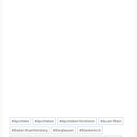
Schlagworte:
#
Apotheke
#
Apotheken
#
Apotheken Notdienst
#
Au am Rhein
#
Baden Wuerttemberg
#
Berghausen
#
Blankenloch