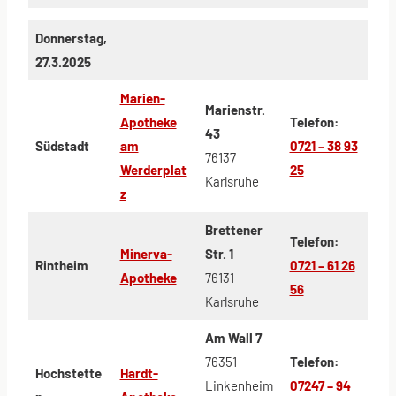
Donnerstag,
27.3.2025
Marien-
Marienstr.
Apotheke
Telefon:
43
Südstadt
am
0721 – 38 93
76137
Werderplat
25
Karlsruhe
z
Brettener
Telefon:
Minerva-
Str. 1
Rintheim
0721 – 61 26
Apotheke
76131
56
Karlsruhe
Am Wall 7
76351
Telefon:
Hochstette
Hardt-
Linkenheim
07247 – 94