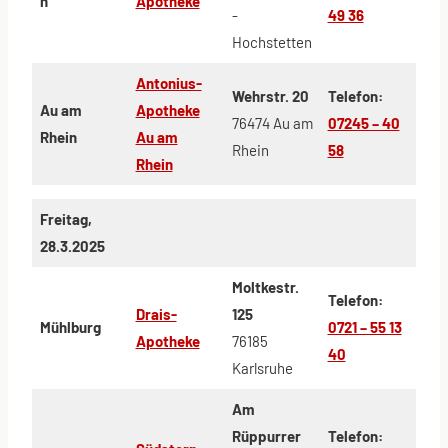
n
Apotheke
-
49 36
Hochstetten
Antonius-
Wehrstr. 20
Telefon:
Au am
Apotheke
76474 Au am
07245 – 40
Rhein
Au am
Rhein
58
Rhein
Freitag,
28.3.2025
Moltkestr.
Telefon:
Drais-
125
Mühlburg
0721 – 55 13
Apotheke
76185
40
Karlsruhe
Am
Rüppurrer
Telefon: