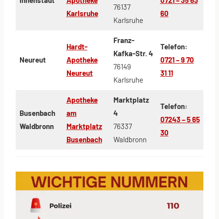
76137
Karlsruhe
60
Karlsruhe
Franz-
Hardt-
Telefon:
Kafka-Str. 4
Neureut
Apotheke
0721 – 9 70
76149
Neureut
31 11
Karlsruhe
Apotheke
Marktplatz
Telefon:
Busenbach
am
4
07243 – 5 65
Waldbronn
Marktplatz
76337
30
Busenbach
Waldbronn