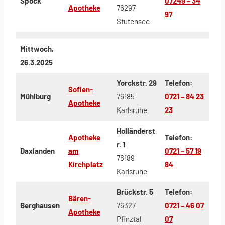
Spöck
07249 – 34
Apotheke
76297
97
Stutensee
Mittwoch,
26.3.2025
Yorckstr. 29
Telefon:
Sofien-
Mühlburg
76185
0721 – 84 23
Apotheke
Karlsruhe
23
Holländerst
Apotheke
Telefon:
r. 1
Daxlanden
am
0721 – 57 19
76189
Kirchplatz
84
Karlsruhe
Brückstr. 5
Telefon:
Bären-
Berghausen
76327
0721 – 46 07
Apotheke
Pfinztal
07