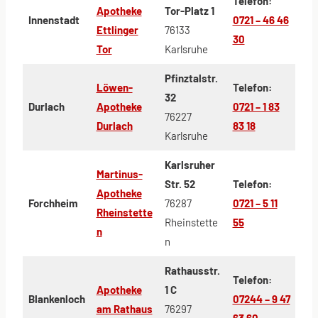
Telefon:
Apotheke
Tor-Platz 1
Innenstadt
0721 – 46 46
Ettlinger
76133
30
Tor
Karlsruhe
Pfinztalstr.
Löwen-
Telefon:
32
Durlach
Apotheke
0721 – 1 83
76227
Durlach
83 18
Karlsruhe
Karlsruher
Martinus-
Str. 52
Telefon:
Apotheke
Forchheim
76287
0721 – 5 11
Rheinstette
Rheinstette
55
n
n
Rathausstr.
Telefon:
Apotheke
1 C
Blankenloch
07244 – 9 47
am Rathaus
76297
63 60