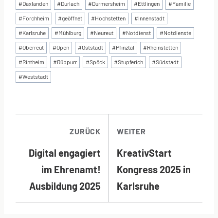
#
Daxlanden
#
Durlach
#
Durmersheim
#
Ettlingen
#
Familie
#
Forchheim
#
geöffnet
#
Hochstetten
#
Innenstadt
#
Karlsruhe
#
Mühlburg
#
Neureut
#
Notdienst
#
Notdienste
#
Oberreut
#
Open
#
Oststadt
#
Pfinztal
#
Rheinstetten
#
Rintheim
#
Rüppurr
#
Spöck
#
Stupferich
#
Südstadt
#
Weststadt
BEITRAGSNAVI
ZURÜCK
WEITER
Digital engagiert
KreativStart
im Ehrenamt!
Kongress 2025 in
Ausbildung 2025
Karlsruhe