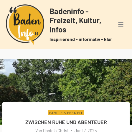
Zum
Badeninfo -
Inhalt
Freizeit, Kultur,
springen
Infos
Inspirierend - informativ - klar
FAMILIE & FREIZEIT
ZWISCHEN RUHE UND ABENTEUER
Von
Daniela Christ
Juni 7, 2025