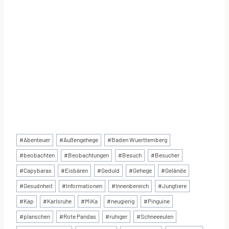
Schlagworte:
#
Abenteuer
#
Außengehege
#
Baden Wuerttemberg
#
beobachten
#
Beobachtungen
#
Besuch
#
Besucher
#
Capybaras
#
Eisbären
#
Geduld
#
Gehege
#
Gelände
#
Gesudnheit
#
Informationen
#
Innenbereich
#
Jungtiere
#
Kap
#
Karlsruhe
#
MiKa
#
neugierig
#
Pinguine
#
planschen
#
Rote Pandas
#
ruhiger
#
Schneeeulen