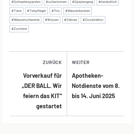
#
Schneeleoparden
#
schwimmen
#
Spaziergang
#
tierärztlich
#
Tiere
#
Tierpfleger
#
Trio
#
Wasserbecken
#
Wasserschweine
#
Wissen
#
Zebras
#
Zoodirektor
#
Zootiere
BEITRAGSNAVI
ZURÜCK
WEITER
Vorverkauf für
Apotheken-
„DER BALL. Wir
Notdienste vom 8.
feiern das KIT“
bis 14. Juni 2025
gestartet