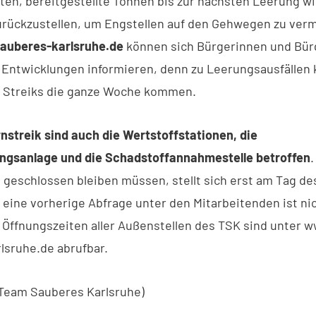
en, bereitgestellte Tonnen bis zur nächsten Leerung w
urückzustellen, um Engstellen auf den Gehwegen zu ver
uberes-karlsruhe.de
können sich Bürgerinnen und Bür
n Entwicklungen informieren, denn zu Leerungsausfällen 
s Streiks die ganze Woche kommen.
streik sind auch die Wertstoffstationen, die
ngsanlage und die Schadstoffannahmestelle betroffen
 geschlossen bleiben müssen, stellt sich erst am Tag de
 eine vorherige Abfrage unter den Mitarbeitenden ist nic
n Öffnungszeiten aller Außenstellen des TSK sind unter 
lsruhe.de abrufbar.
© Team Sauberes Karlsruhe)