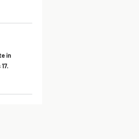
ON
e in
 17.