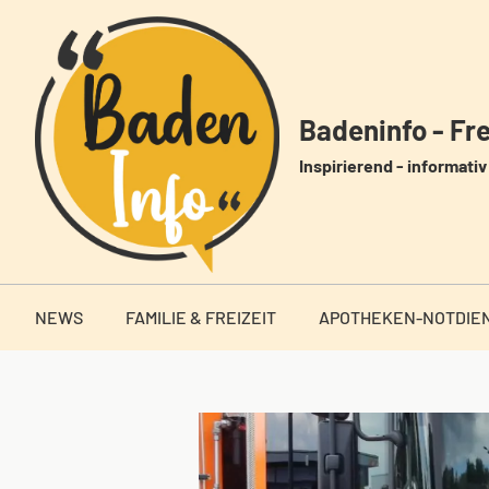
Zum
Inhalt
springen
Badeninfo - Frei
Inspirierend - informativ 
NEWS
FAMILIE & FREIZEIT
APOTHEKEN-NOTDIE