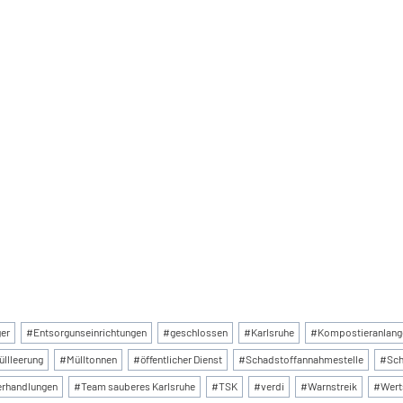
:
er
#
Entsorgunseinrichtungen
#
geschlossen
#
Karlsruhe
#
Kompostieranlang
üllleerung
#
Mülltonnen
#
öffentlicher Dienst
#
Schadstoffannahmestelle
#
Sch
erhandlungen
#
Team sauberes Karlsruhe
#
TSK
#
verdi
#
Warnstreik
#
Wert