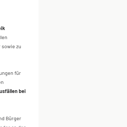
ik
llen
r sowie zu
ungen für
en
usfällen bei
nd Bürger