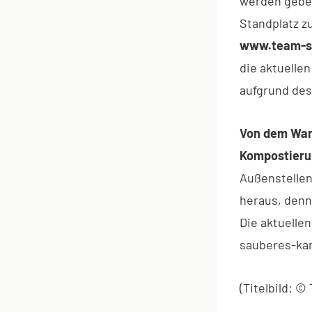
werden gebet
Standplatz z
www.team-sa
die aktuelle
aufgrund de
Von dem Warn
Kompostieru
Außenstellen
heraus, denn
Die aktuelle
sauberes-kar
(Titelbild: 