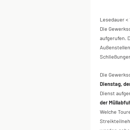
Lesedauer
< 
Die Gewerksc
aufgerufen. 
Außenstellen
Schließunge
Die Gewerksc
Dienstag, de
Dienst aufg
der Müllabfu
Welche Toure
Streikteiln