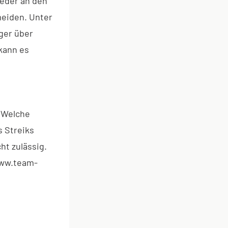
ieder an den
meiden. Unter
ger über
kann es
. Welche
s Streiks
ht zulässig.
www.team-