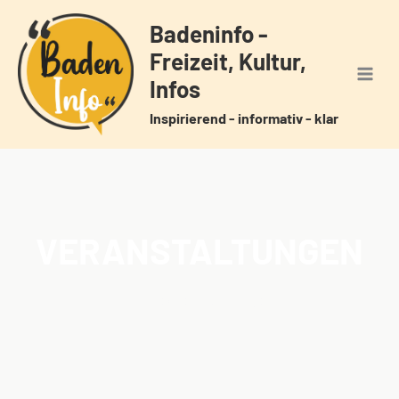
Zum
Badeninfo -
Inhalt
Freizeit, Kultur,
springen
Infos
Inspirierend - informativ - klar
VERANSTALTUNGEN
Home
Veranstaltungen
/