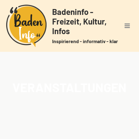
Zum
Badeninfo -
Inhalt
Freizeit, Kultur,
springen
Infos
Inspirierend - informativ - klar
VERANSTALTUNGEN
Home
Veranstaltungen
/