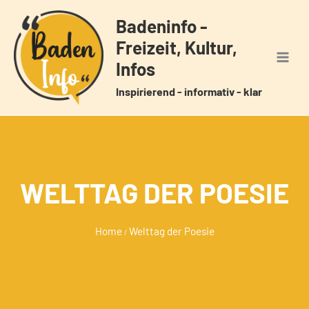
Zum
Badeninfo -
Inhalt
Freizeit, Kultur,
springen
Infos
Inspirierend - informativ - klar
WELTTAG DER POESIE
Home
Welttag der Poesie
/