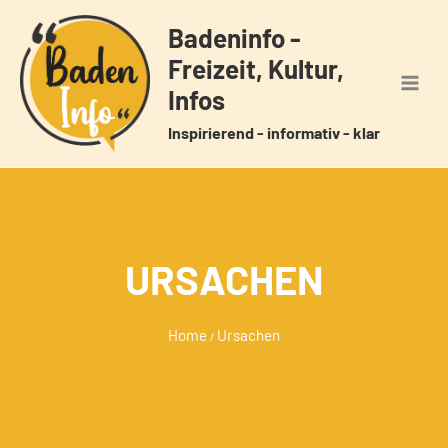
Zum
Badeninfo -
Inhalt
Freizeit, Kultur,
springen
Infos
Inspirierend - informativ - klar
URSACHEN
Home
Ursachen
/