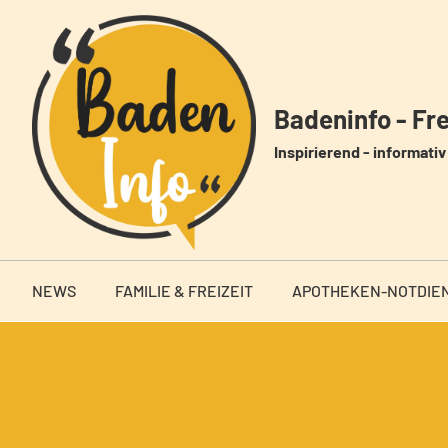
Zum
Inhalt
springen
Badeninfo - Frei
Inspirierend - informativ 
NEWS
FAMILIE & FREIZEIT
APOTHEKEN-NOTDIE