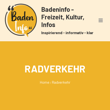
Zum
Badeninfo -
Inhalt
Freizeit, Kultur,
springen
Infos
Inspirierend - informativ - klar
RADVERKEHR
Home
Radverkehr
/