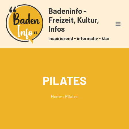
Zum
Badeninfo -
Inhalt
Freizeit, Kultur,
springen
Infos
Inspirierend - informativ - klar
PILATES
Home
Pilates
/