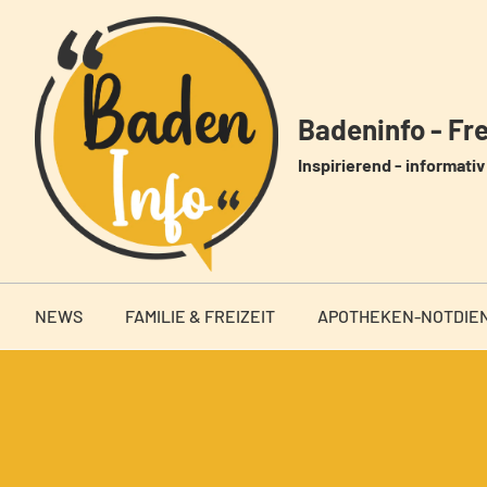
Zum
Inhalt
springen
Badeninfo - Frei
Inspirierend - informativ 
NEWS
FAMILIE & FREIZEIT
APOTHEKEN-NOTDIE