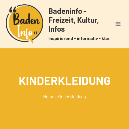
Zum
Badeninfo -
Inhalt
Freizeit, Kultur,
springen
Infos
Inspirierend - informativ - klar
KINDERKLEIDUNG
Home
Kinderkleidung
/