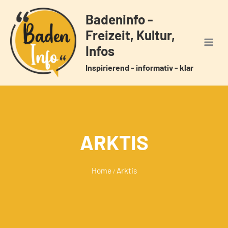
Zum
Badeninfo -
Inhalt
Freizeit, Kultur,
springen
Infos
Inspirierend - informativ - klar
ARKTIS
Home
Arktis
/