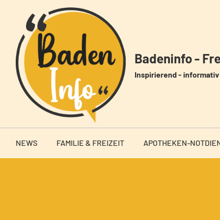
Zum
Inhalt
springen
Badeninfo - Frei
Inspirierend - informativ 
NEWS
FAMILIE & FREIZEIT
APOTHEKEN-NOTDIE