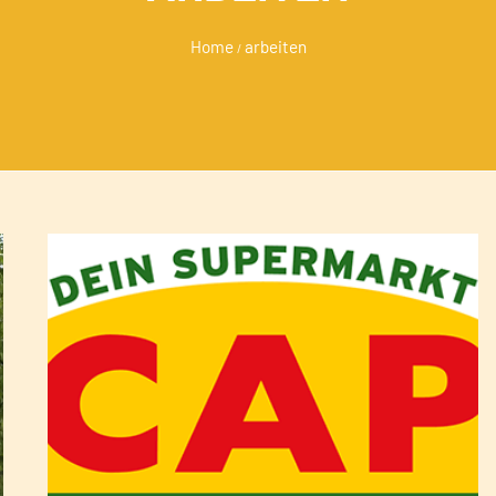
Home
arbeiten
/