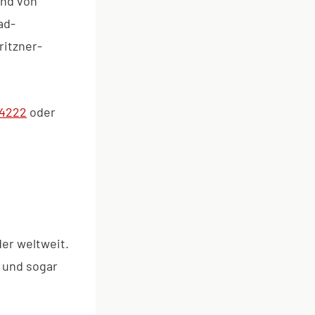
end von
ad-
ritzner-
-4222
oder
er weltweit.
 und sogar