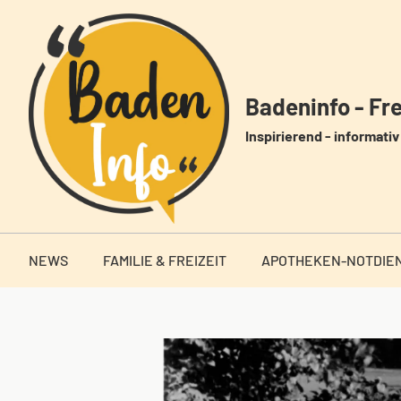
Zum
Inhalt
springen
Badeninfo - Frei
Inspirierend - informativ 
NEWS
FAMILIE & FREIZEIT
APOTHEKEN-NOTDIE