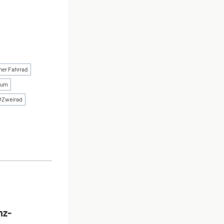
zner Fahrrad
eum
#
Zweirad
ON
nz-