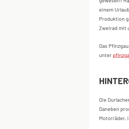
gewesen? Hab
einem Urlaub 
Produktion g
Zweirad mit u
Das Pfinzga
unter
pfinzg
HINTE
Die Durlache
Daneben prod
Motorräder, 