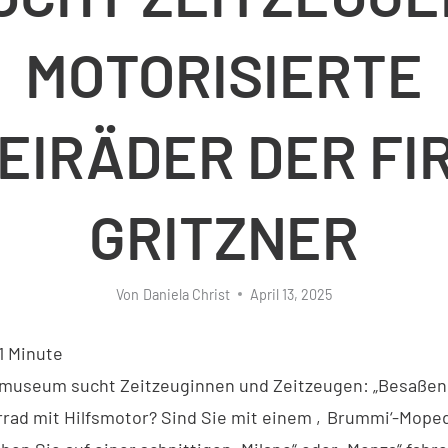
MOTORISIERTE
EIRÄDER DER FI
GRITZNER
Von
Daniela Christ
April 13, 2025
1
Minute
museum sucht Zeitzeuginnen und Zeitzeugen: „Besaßen 
rrad mit Hilfsmotor? Sind Sie mit einem ‚Brummi‘-Mop