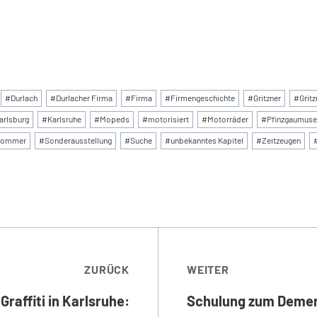
:
#
Durlach
#
Durlacher Firma
#
Firma
#
Firmengeschichte
#
Gritzner
#
Grit
arlsburg
#
Karlsruhe
#
Mopeds
#
motorisiert
#
Motorräder
#
Pfinzgaumus
Sommer
#
Sonderausstellung
#
Suche
#
unbekanntes Kapitel
#
Zeitzeugen
TRAGSNAVIGATI
ZURÜCK
WEITER
Graffiti in Karlsruhe:
Schulung zum Deme