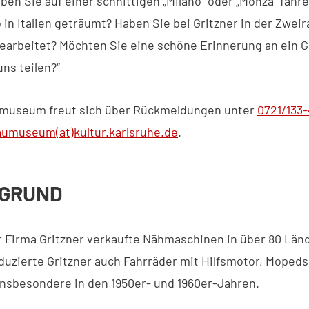
en Sie auf einer schnittigen „Milano“ oder „Monza“ fahr
in Italien geträumt? Haben Sie bei Gritzner in der Zweir
earbeitet? Möchten Sie eine schöne Erinnerung an ein G
ns teilen?“
umuseum freut sich über Rückmeldungen unter
0721/133
aumuseum(at)kultur.karlsruhe.de
.
RGRUND
r Firma Gritzner verkaufte Nähmaschinen in über 80 Länd
uzierte Gritzner auch Fahrräder mit Hilfsmotor, Mopeds
insbesondere in den 1950er- und 1960er-Jahren.