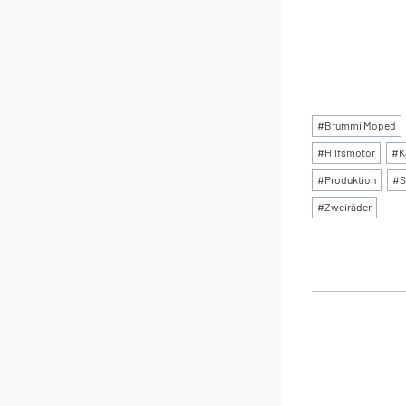
Schlagworte
#
Brummi Moped
#
Hilfsmotor
#
K
#
Produktion
#
#
Zweiräder
BEI