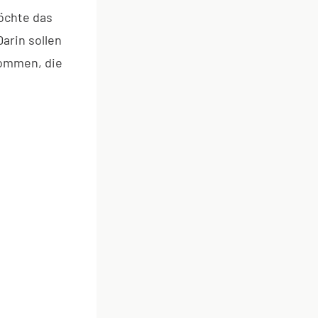
öchte das
rin sollen
kommen, die