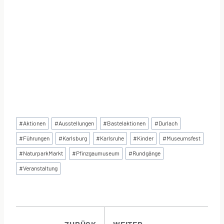
Schlagworte:
#
Aktionen
#
Ausstellungen
#
Bastelaktionen
#
Durlach
#
Führungen
#
Karlsburg
#
Karlsruhe
#
Kinder
#
Museumsfest
#
NaturparkMarkt
#
Pfinzgaumuseum
#
Rundgänge
#
Veranstaltung