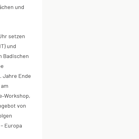
rächen und
Uhr setzen
IT) und
m Badischen
pe
0. Jahre Ende
s am
ie‑Workshop,
Angebot von
olgen
 – Europa