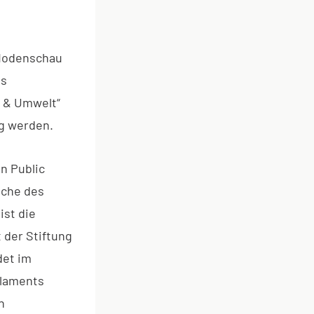
 Modenschau
es
a & Umwelt“
ig werden.
in Public
tche des
ist die
 der Stiftung
det im
rlaments
n