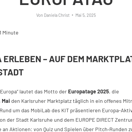
Von
Daniela Christ
Mai 5, 2025
1
Minute
 ERLEBEN – AUF DEM MARKTPLA
 STADT
Europa“ lautet das Motto der
Europatage 2025
, die
. Mai
den Karlsruher Marktplatz täglich in ein offenes M
Rund um das MobiLab des KIT präsentieren Europa-Aktiv
von der Stadt Karlsruhe und dem EUROPE DIRECT Zentru
e an Aktionen: von Quiz und Spielen über Pitch‑Runden z