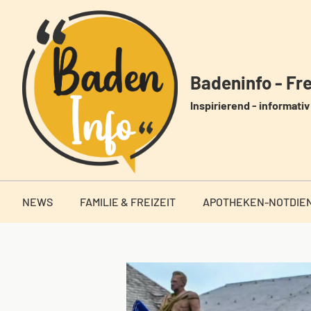
Zum
Inhalt
springen
Badeninfo - Frei
Inspirierend - informativ 
NEWS
FAMILIE & FREIZEIT
APOTHEKEN-NOTDIE