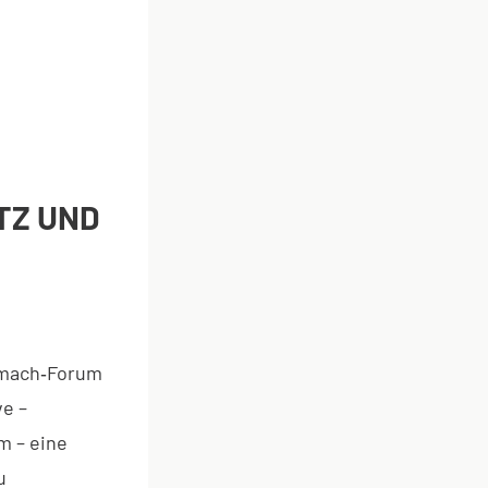
TZ UND
itmach‑Forum
e –
m – eine
u