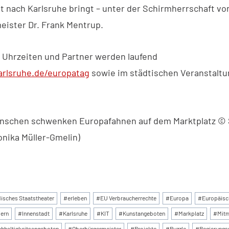
 nach Karlsruhe bringt – unter der Schirmherrschaft vo
ister Dr. Frank Mentrup.
, Uhrzeiten und Partner werden laufend
rlsruhe.de/europatag
sowie im städtischen Veranstalt
Menschen schwenken Europafahnen auf dem Marktplatz © 
onika Müller-Gmelin)
:
isches Staatstheater
#
erleben
#
EU Verbraucherrechte
#
Europa
#
Europäisc
iern
#
Innenstadt
#
Karlsruhe
#
KIT
#
Kunstangeboten
#
Markplatz
#
Mit
hhaltigkeitsangeboten
#
Oberbürgermeister
#
Projekte
#
Puzzle
#
Regierungs