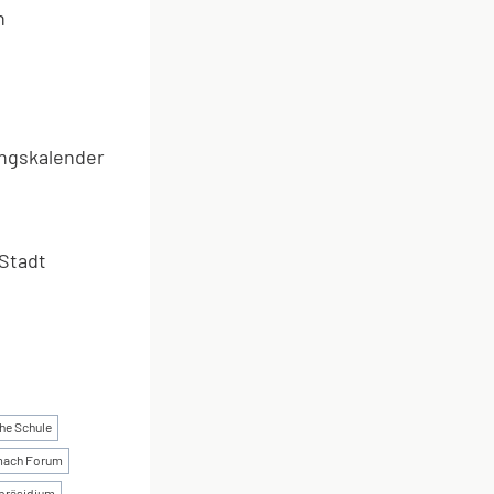
n
ungskalender
Stadt
he Schule
mach Forum
präsidium