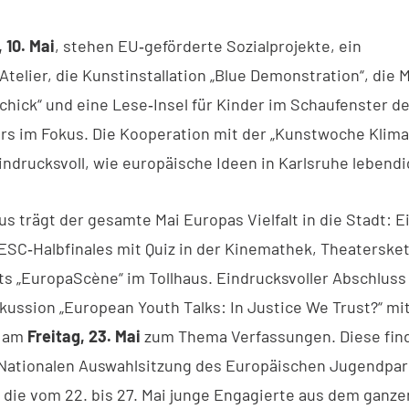
 10. Mai
, stehen EU‑geförderte Sozialprojekte, ein
Atelier, die Kunstinstallation „Blue Demonstration“, die
schick“ und eine Lese‑Insel für Kinder im Schaufenster d
rs im Fokus. Die Kooperation mit der „Kunstwoche Klim
eindrucksvoll, wie europäische Ideen in Karlsruhe lebend
s trägt der gesamte Mai Europas Vielfalt in die Stadt: E
ESC‑Halbfinales mit Quiz in der Kinemathek, Theaterske
ts „EuropaScène“ im Tollhaus. Eindrucksvoller Abschluss 
kussion „European Youth Talks: In Justice We Trust?“ mit
 am
Freitag, 23. Mai
zum Thema Verfassungen. Diese fin
Nationalen Auswahlsitzung des Europäischen Jugendpa
 die vom 22. bis 27. Mai junge Engagierte aus dem ganze