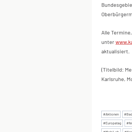
Bundesgebiet
Oberbürgerme
Alle Termine
unter
www.ka
aktualisiert.
(Titelbild: 
Karlsruhe, M
Schlagworte
#
Aktionen
#
Bad
#
Europatag
#
fe
#
MobiLab
#
Nac