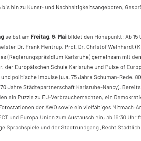
 bis hin zu Kunst‑ und Nachhaltigkeitsangeboten, Gesp
ag
selbst am
Freitag
,
9. Mai
bildet den Höhepunkt: Ab 15 
ister Dr. Frank Mentrup, Prof. Dr. Christof Weinhardt (K
as (Regierungspräsidium Karlsruhe) gemeinsam mit de
r, der Europäischen Schule Karlsruhe und Pulse of Euro
 und politische Impulse (u.a. 75 Jahre Schuman-Rede, 8
, 70 Jahre Städtepartnerschaft Karlsruhe-Nancy). Bereit
den ein Puzzle zu EU‑Verbraucherrechten, ein Demokrat
 Fotostationen der AWO sowie ein vielfältiges Mitmach‑
T und Europa‑Union zum Austausch ein; ab 16:30 Uhr f
e Sprachspiele und der Stadtrundgang „Recht Stadtlich