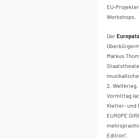
EU‑Projekten
Workshops.
Der
Europat
Oberbürgerme
Markus Thom
Staatstheate
musikalische
2. Weltkrieg
Vormittag la
Kletter‑ und
EUROPE DIREC
mehrsprachig
Edition“.