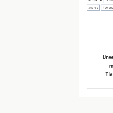
#
spiele
#
Verans
BEI
Unve
m
Tie