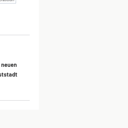
ON
s neuen
tstadt