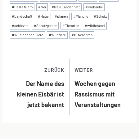
#
Feste feiern
#
frei
#
freie Landschaft
#
Karlsruhe
#
Landschaft
#
Natur
#
planen
#
Planung
#
Schutz
#
schützen
#
Schutzgebiet
#
Tierarten
#
wildlebend
#
Wildlebende Tiere
#
Wildtiere
#
zu beachten
BEITRAGSNAVI
ZURÜCK
WEITER
Der Name des
Wochen gegen
kleinen Eisbär ist
Rassismus mit
jetzt bekannt
Veranstaltungen