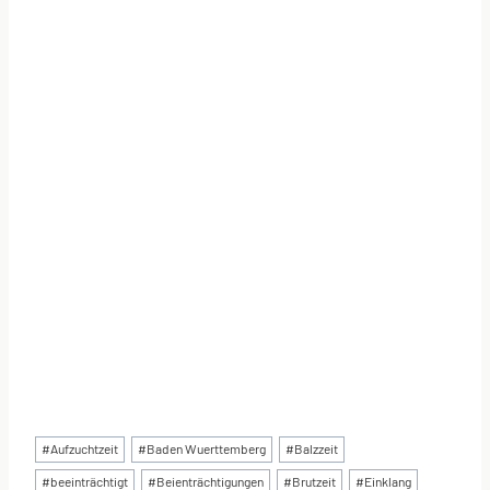
Schlagworte:
#
Aufzuchtzeit
#
Baden Wuerttemberg
#
Balzzeit
#
beeinträchtigt
#
Beienträchtigungen
#
Brutzeit
#
Einklang