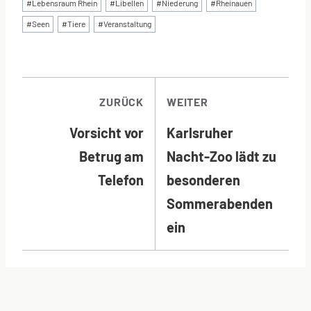
#
Lebensraum Rhein
#
Libellen
#
Niederung
#
Rheinauen
#
Seen
#
Tiere
#
Veranstaltung
BEITRAGSNAVI
ZURÜCK
WEITER
Vorsicht vor
Karlsruher
Betrug am
Nacht-Zoo lädt zu
Telefon
besonderen
Sommerabenden
ein