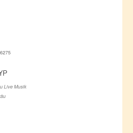
76275
YP
ce 365
Outlook Live
u Live Musik
räu