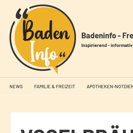
Zum
Inhalt
springen
Badeninfo - Frei
Inspirierend - informativ 
NEWS
FAMILIE & FREIZEIT
APOTHEKEN-NOTDIE