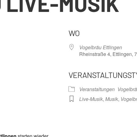
 LIVE-MUSIK
WO
Vogelbräu Ettlingen
Rheinstraße 4, Ettlingen, 
VERANSTALTUNGST
nder
iCalendar
Offi
Veranstaltungen
Vogelbrä
Live-Musik
,
Musik
,
Vogelb
tlingen
starten wieder.