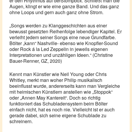
er den Rhythmus auf derStompbox. Schließt man die
Augen, klingt er wie eine ganze Band. Und das ganz
ohne Loops und gern auch ganz ohne Strom.
„Songs werden zu Klanggeschichten aus einer
bewusst gesetzten Reihenfolge lebendiger Kapitel. Er
verleiht jedem seiner Songs eine neue Grundfarbe.
Bölter „kann“ Nashville- ebenso wie Knopfler-Sound
oder Rock á la Led Zeppelin in jeweils eigenen
Interpretationen und unzähligen Ideen.“ (Christine
Bauer-Renner, GZ, 2020)
Kennt man Künstler wie Neil Young oder Chris
Whitley, merkt man woher Philip musikalisch
beeinflusst wurde, andererseits kann man Vergleiche
mit heimischen Künstlern anstellen wie „Stoppok“
oder „Annen May Kantereit“. Doch so richtig
funktioniert das Schubladensystem beim Bölter
einfach nicht, hat es noch nie. Vielleicht ist er auch
gerade dabei, sich seine eigene Schublade zu
schreinern.