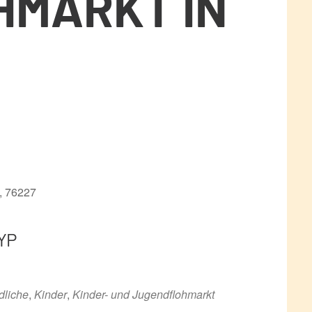
HMARKT IN
e, 76227
YP
ce 365
Outlook Live
dliche
,
Kinder
,
Kinder- und Jugendflohmarkt