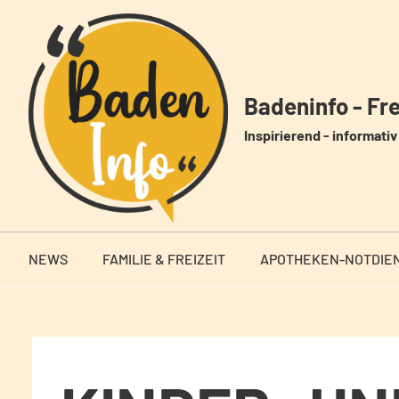
Zum
Inhalt
springen
Badeninfo - Frei
Inspirierend - informativ 
NEWS
FAMILIE & FREIZEIT
APOTHEKEN-NOTDIE