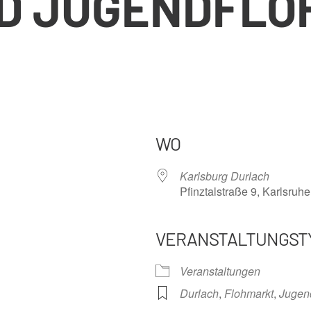
ND JUGENDFLO
WO
Karlsburg Durlach
Pfinztalstraße 9, Karlsruh
VERANSTALTUNGST
nder
iCalendar
Offi
Veranstaltungen
Durlach
,
Flohmarkt
,
Jugen