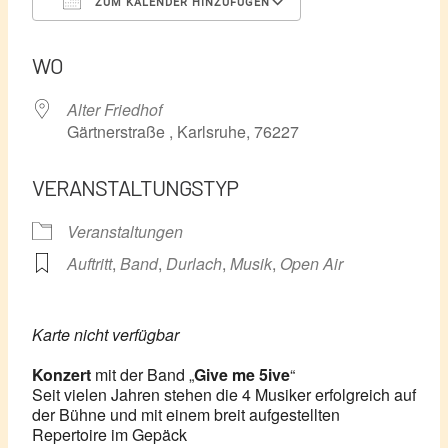
ZUM KALENDER HINZUFÜGEN
ICS herunterladen
Google Kalender
WO
Alter Friedhof
Gärtnerstraße , Karlsruhe, 76227
VERANSTALTUNGSTYP
Veranstaltungen
Auftritt
,
Band
,
Durlach
,
Musik
,
Open Air
Karte nicht verfügbar
Konzert
mit der Band „
Give me 5ive
“
Seit vielen Jahren stehen die 4 Musiker erfolgreich auf
der Bühne und mit einem breit aufgestellten
Repertoire im Gepäck