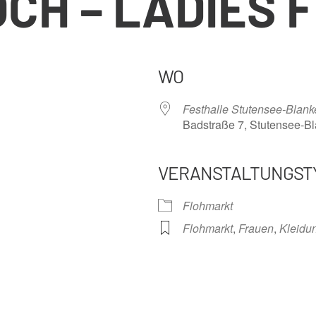
CH – LADIES 
WO
Festhalle Stutensee-Blank
Badstraße 7, Stutensee-B
VERANSTALTUNGST
nder
iCalendar
Offi
Flohmarkt
Flohmarkt
,
Frauen
,
Kleidu