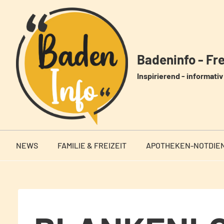
Zum
Inhalt
springen
Badeninfo - Frei
Inspirierend - informativ 
NEWS
FAMILIE & FREIZEIT
APOTHEKEN-NOTDIE