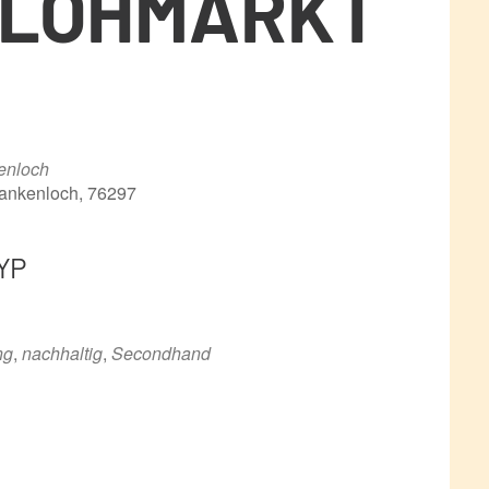
FLOHMARKT
enloch
lankenloch, 76297
YP
ce 365
Outlook Live
ng
,
nachhaltig
,
Secondhand