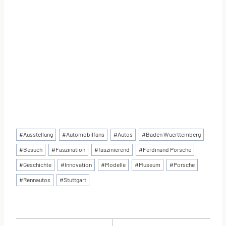
Schlagworte:
#
Ausstellung
#
Automobilfans
#
Autos
#
Baden Wuerttemberg
#
Besuch
#
Faszination
#
faszinierend
#
Ferdinand Porsche
#
Geschichte
#
Innovation
#
Modelle
#
Museum
#
Porsche
#
Rennautos
#
Stuttgart