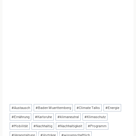
Schlagworte:
#
Austausch
#
Baden Wuerttemberg
#
Climate Talks
#
Energie
#
Ernährung
#
Karlsruhe
#
klimaneutral
#
Klimaschutz
#
Mobilität
#
Nachhaltig
#
Nachhaltigkeit
#
Programm
#
Veranstaltung
#
Vorträge
#
wissenschaftlich