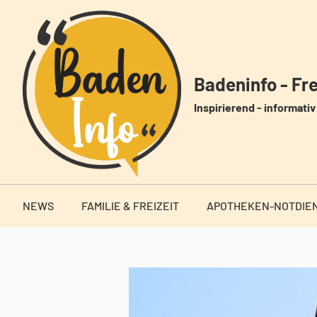
Zum
Inhalt
springen
Badeninfo - Frei
Inspirierend - informativ 
NEWS
FAMILIE & FREIZEIT
APOTHEKEN-NOTDIE