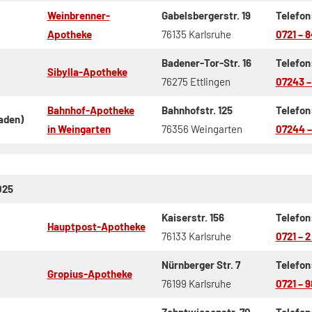
Weinbrenner-
Gabelsbergerstr. 19
Telefon
Apotheke
76135 Karlsruhe
0721 – 8
Badener-Tor-Str. 16
Telefon
Sibylla-Apotheke
76275 Ettlingen
07243 – 
Bahnhof-Apotheke
Bahnhofstr. 125
Telefon
aden)
in Weingarten
76356 Weingarten
07244 –
025
Kaiserstr. 156
Telefon
Hauptpost-Apotheke
76133 Karlsruhe
0721 – 2
Nürnberger Str. 7
Telefon
Gropius-Apotheke
76199 Karlsruhe
0721 – 9
Zehntwiesenstr. 70
Telefon