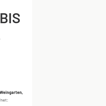
BIS
5
, Weingarten,
fnet: