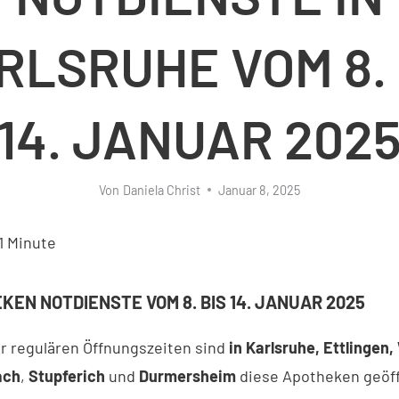
RLSRUHE VOM 8. 
14. JANUAR 202
Von
Daniela Christ
Januar 8, 2025
1
Minute
KEN NOTDIENSTE VOM 8. BIS 14. JANUAR 2025
r regulären Öffnungszeiten sind
in Karlsruhe, Ettlingen
ach
,
Stupferich
und
Durmersheim
diese Apotheken geöf