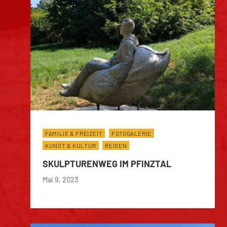
FAMILIE & FREIZEIT
FOTOGALERIE
KUNST & KULTUR
REISEN
SKULPTURENWEG IM PFINZTAL
Mai 9, 2023