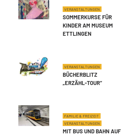
U
H
VERANSTALTUNGEN
N
E
SOMMERKURSE FÜR
D
R
KINDER AM MUSEUM
G
E
ETTLINGEN
E
“
L
I
VERANSTALTUNGEN
N
BÜCHERBLITZ
G
„ERZÄHL-TOUR“
E
N
D
FAMILIE & FREIZEIT
E
VERANSTALTUNGEN
M
MIT BUS UND BAHN AUF