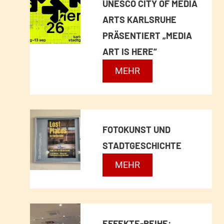
UNESCO CITY OF MEDIA
E
ARTS KARLSRUHE
N
PRÄSENTIERT „MEDIA
-
ART IS HERE“
N
U
MEHR
O
N
T
E
D
S
I
FOTOKUNST UND
C
E
STADTGESCHICHTE
O
N
F
MEHR
C
S
O
I
T
T
T
E
O
Y
I
EFFEKTE-REIHE: