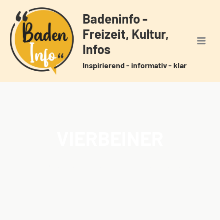
Zum
Badeninfo -
Inhalt
Freizeit, Kultur,
springen
Infos
Inspirierend - informativ - klar
VIERBEINER
Home
Veranstaltungen
Schlagwörter
Vierbeiner
/
/
/