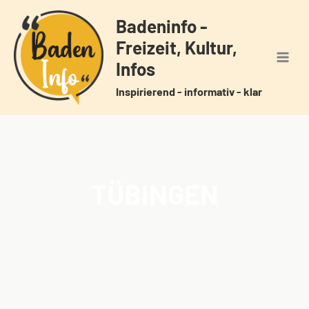
Zum
Badeninfo -
Inhalt
Freizeit, Kultur,
springen
Infos
Inspirierend - informativ - klar
TÜBINGEN
Home
Veranstaltungen
Schlagwörter
Tübingen
/
/
/