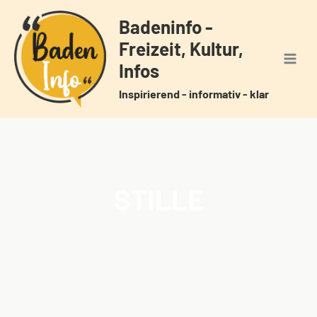
Zum
Badeninfo -
Inhalt
Freizeit, Kultur,
springen
Infos
Inspirierend - informativ - klar
STILLE
Home
Veranstaltungen
Schlagwörter
Stille
/
/
/