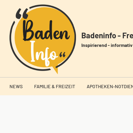
Zum
Inhalt
springen
Badeninfo - Frei
Inspirierend - informativ 
NEWS
FAMILIE & FREIZEIT
APOTHEKEN-NOTDIE