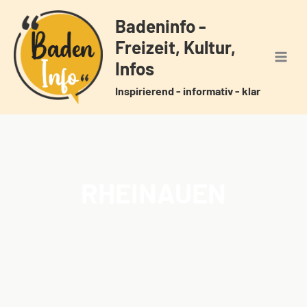
Zum
Badeninfo -
Inhalt
Freizeit, Kultur,
springen
Infos
Inspirierend - informativ - klar
RHEINAUEN
Home
Veranstaltungen
Schlagwörter
Rheinauen
/
/
/